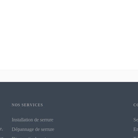
NOS SERVICES
C
Installation de serrure
Se
e,
Dépannage de serrure
Em