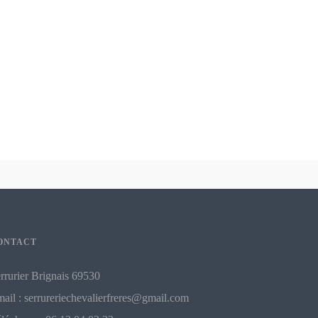
ONTACT
rrurier Brignais 69530
ail : serrureriechevalierfreres@gmail.com